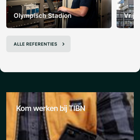
Olympisch Stadion
Vrije
ALLE REFERENTIES
Kom werken bij TIBN