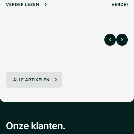
VERDER LEZEN
VERDER L
VIEW ALL
ALLE ARTIKELEN
Onze klanten.